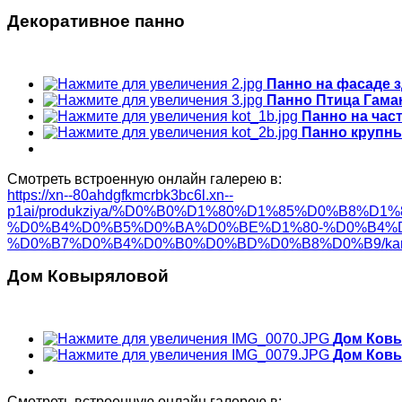
Декоративное панно
Панно на фасаде з
Панно Птица Гама
Панно на час
Панно крупны
Смотреть встроенную онлайн галерею в:
https://xn--80ahdgfkmcrbk3bc6l.xn--
p1ai/produkziya/%D0%B0%D1%80%D1%85%D0%B8%
%D0%B4%D0%B5%D0%BA%D0%BE%D1%80-%D0%B4%
%D0%B7%D0%B4%D0%B0%D0%BD%D0%B8%D0%B9/karnizy-p
Дом Ковыряловой
Дом Ков
Дом Ков
Смотреть встроенную онлайн галерею в: