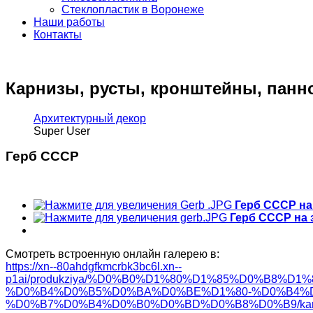
Стеклопластик в Воронеже
Наши работы
Контакты
Карнизы, русты, кронштейны, панн
Архитектурный декор
Super User
Герб СССР
Герб СССР н
Герб СССР на
Смотреть встроенную онлайн галерею в:
https://xn--80ahdgfkmcrbk3bc6l.xn--
p1ai/produkziya/%D0%B0%D1%80%D1%85%D0%B8%
%D0%B4%D0%B5%D0%BA%D0%BE%D1%80-%D0%B4%
%D0%B7%D0%B4%D0%B0%D0%BD%D0%B8%D0%B9/karnizy-p