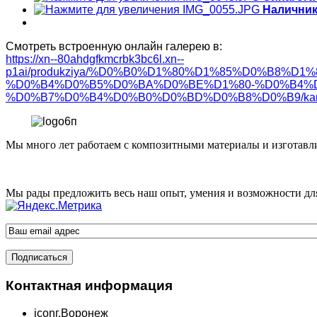
Наличник
Смотреть встроенную онлайн галерею в:
https://xn--80ahdgfkmcrbk3bc6l.xn--
p1ai/produkziya/%D0%B0%D1%80%D1%85%D0%B8%
%D0%B4%D0%B5%D0%BA%D0%BE%D1%80-%D0%B4%
%D0%B7%D0%B4%D0%B0%D0%BD%D0%B8%D0%B9/karnizy-
Мы много лет работаем с композитными материалы и изготавли
Мы рады предложить весь наш опыт, умения и возможности дл
Контактная информация
icon
г.Воронеж