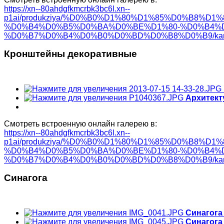
https://xn--80ahdgfkmcrbk3bc6l.xn--
p1ai/produkziya/%D0%B0%D1%80%D1%85%D0%B8%
%D0%B4%D0%B5%D0%BA%D0%BE%D1%80-%D0%B4%
%D0%B7%D0%B4%D0%B0%D0%BD%D0%B8%D0%B9/karnizy-
Кронштейны декоративные
Архитект
Смотреть встроенную онлайн галерею в:
https://xn--80ahdgfkmcrbk3bc6l.xn--
p1ai/produkziya/%D0%B0%D1%80%D1%85%D0%B8%
%D0%B4%D0%B5%D0%BA%D0%BE%D1%80-%D0%B4%
%D0%B7%D0%B4%D0%B0%D0%BD%D0%B8%D0%B9/karnizy-
Синагога
Синагога
Синагога